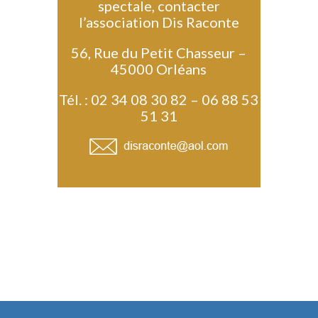
spectale, contacter
l’association Dis Raconte
56, Rue du Petit Chasseur –
45000 Orléans
Tél. : 02 34 08 30 82 – 06 88 53
51 31