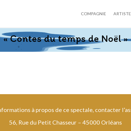
COMPAGNIE
ARTISTE
« Contes du temps de Noël »
nformations à propos de ce spectale, contacter l’a
56, Rue du Petit Chasseur – 45000 Orléans