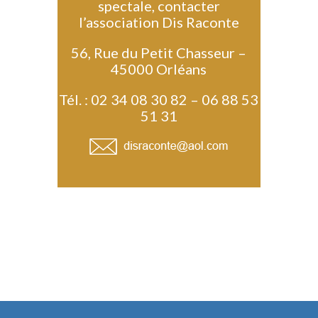
spectale, contacter
l’association Dis Raconte
56, Rue du Petit Chasseur –
45000 Orléans
Tél. : 02 34 08 30 82 – 06 88 53
51 31