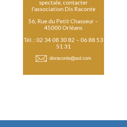
spectale, contacter
l’association Dis Raconte
56, Rue du Petit Chasseur –
45000 Orléans
Tél. : 02 34 08 30 82 – 06 88 53
51 31