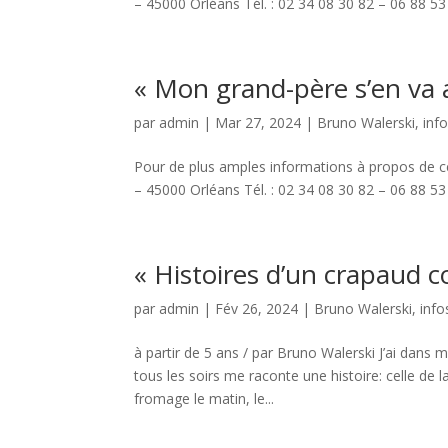
– 45000 Orléans Tél. : 02 34 08 30 82 – 06 88 53 
« Mon grand-père s’en va
par
admin
|
Mar 27, 2024
|
Bruno Walerski
,
inf
Pour de plus amples informations à propos de ce
– 45000 Orléans Tél. : 02 34 08 30 82 – 06 88 53 
« Histoires d’un crapaud c
par
admin
|
Fév 26, 2024
|
Bruno Walerski
,
info
à partir de 5 ans / par Bruno Walerski J’ai dan
tous les soirs me raconte une histoire: celle d
fromage le matin, le...