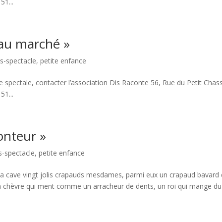
51...
 au marché »
os-spectacle
,
petite enfance
 spectale, contacter l’association Dis Raconte 56, Rue du Petit Chas
51...
onteur »
s-spectacle
,
petite enfance
s ma cave vingt jolis crapauds mesdames, parmi eux un crapaud bavard 
e la chèvre qui ment comme un arracheur de dents, un roi qui mange du