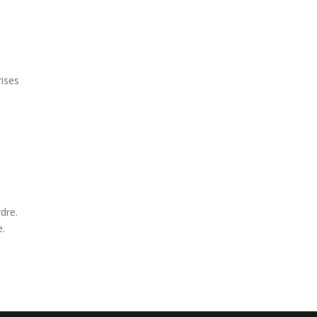
rises
dre.
e.